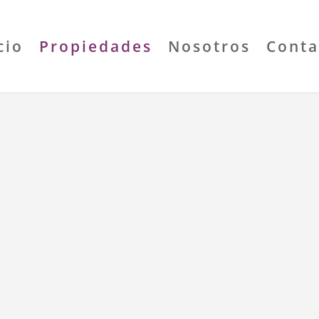
cio
Propiedades
Nosotros
Conta
DE
DE
Dormi
Baños
Área 